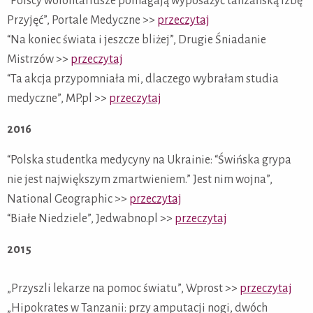
“Polscy wolontariusze pomagają wyposażyć tanzańską Izbę
Przyjęć”, Portale Medyczne >>
przeczytaj
“Na koniec świata i jeszcze bliżej”, Drugie Śniadanie
Mistrzów >>
przeczytaj
“Ta akcja przypomniała mi, dlaczego wybrałam studia
medyczne”, MP.pl >>
przeczytaj
2016
“Polska studentka medycyny na Ukrainie: “Świńska grypa
nie jest największym zmartwieniem.” Jest nim wojna”,
National Geographic >>
przeczytaj
“Białe Niedziele”, Jedwabno.pl >>
przeczytaj
2015
„Przyszli lekarze na pomoc światu”, Wprost >>
przeczytaj
„Hipokrates w Tanzanii: przy amputacji nogi, dwóch