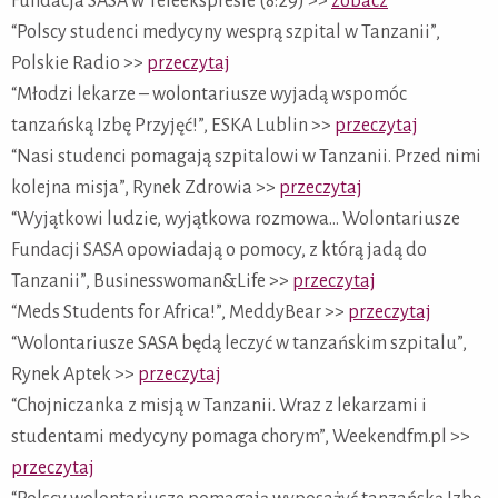
Fundacja SASA w Teleekspresie (8:29) >>
zobacz
“Polscy studenci medycyny wesprą szpital w Tanzanii”,
Polskie Radio >>
przeczytaj
“Młodzi lekarze – wolontariusze wyjadą wspomóc
tanzańską Izbę Przyjęć!”, ESKA Lublin >>
przeczytaj
“Nasi studenci pomagają szpitalowi w Tanzanii. Przed nimi
kolejna misja”, Rynek Zdrowia >>
przeczytaj
“Wyjątkowi ludzie, wyjątkowa rozmowa… Wolontariusze
Fundacji SASA opowiadają o pomocy, z którą jadą do
Tanzanii”, Businesswoman&Life >>
przeczytaj
“Meds Students for Africa!”, MeddyBear >>
przeczytaj
“Wolontariusze SASA będą leczyć w tanzańskim szpitalu”,
Rynek Aptek >>
przeczytaj
“Chojniczanka z misją w Tanzanii. Wraz z lekarzami i
studentami medycyny pomaga chorym”, Weekendfm.pl >>
przeczytaj